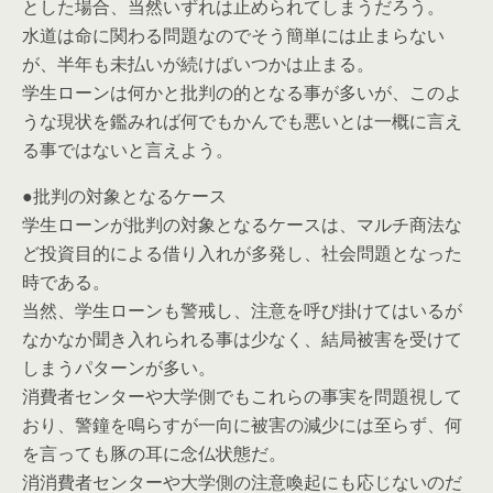
とした場合、当然いずれは止められてしまうだろう。
水道は命に関わる問題なのでそう簡単には止まらない
が、半年も未払いが続けばいつかは止まる。
学生ローンは何かと批判の的となる事が多いが、このよ
うな現状を鑑みれば何でもかんでも悪いとは一概に言え
る事ではないと言えよう。
●批判の対象となるケース
学生ローンが批判の対象となるケースは、マルチ商法な
ど投資目的による借り入れが多発し、社会問題となった
時である。
当然、学生ローンも警戒し、注意を呼び掛けてはいるが
なかなか聞き入れられる事は少なく、結局被害を受けて
しまうパターンが多い。
消費者センターや大学側でもこれらの事実を問題視して
おり、警鐘を鳴らすが一向に被害の減少には至らず、何
を言っても豚の耳に念仏状態だ。
消消費者センターや大学側の注意喚起にも応じないのだ