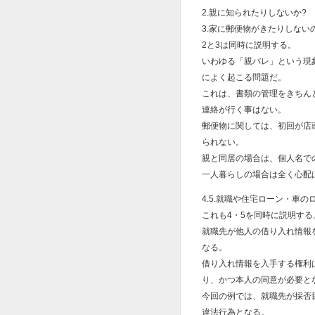
2.親に知られたりしないか?
3.家に郵便物がきたりしない
2と3は同時に説明する。
いわゆる「親バレ」という現
によく起こる問題だ。
これは、書類の管理をきちん
連絡が行く事はない。
郵便物に関しては、初回が店
られない。
親と同居の場合は、個人名で
一人暮らしの場合は全く心配
4.5.就職や住宅ローン・車
これも4・5を同時に説明する
就職先が他人の借り入れ情報
なる。
借り入れ情報を入手する権利
り、かつ本人の同意が必要と
今回の例では、就職先が採否
違法行為となる。