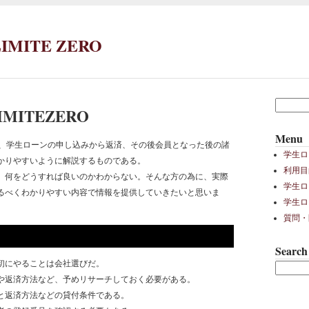
MITE ZERO
検
MITEZERO
索:
Menu
EROは、学生ローンの申し込みから返済、その後会員となった後の諸
学生ロー
かりやすいように解説するものである。
利用目
、何をどうすれば良いのかわからない。そんな方の為に、実際
学生ロ
るべくわかりやすい内容で情報を提供していきたいと思いま
学生ロ
質問・
Search
初にやることは会社選びだ。
や返済方法など、予めリサーチしておく必要がある。
と返済方法などの貸付条件である。