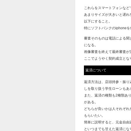
これらをスマートフォンなど
あまりサイズが大きいと遅れ
以下にすること。
特にソフトバンクのiphon
審査そのものは電話による聞
になる。
画像審査を終えて最終審査が
ここでようやく契約成立とな
返済について
返済方法は、店頭持参・振り
しを取り扱う学生ローンもあ
また、返済の種類も2種類あ
がある。
どちらが良いかは人それぞれ
もらいたい。
簡単に説明すると、元金自由
といつまでも甘えた返済にな