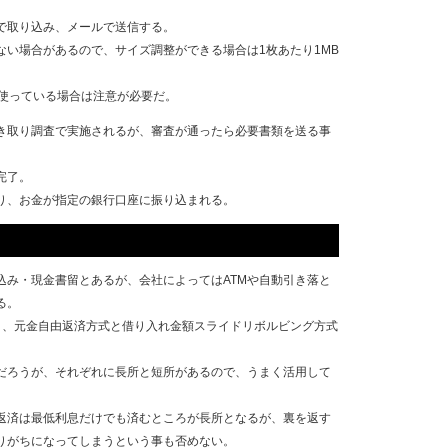
で取り込み、メールで送信する。
ない場合があるので、サイズ調整ができる場合は1枚あたり1MB
eを使っている場合は注意が必要だ。
き取り調査で実施されるが、審査が通ったら必要書類を送る事
完了。
り、お金が指定の銀行口座に振り込まれる。
込み・現金書留とあるが、会社によってはATMや自動引き落と
る。
り、元金自由返済方式と借り入れ金額スライドリボルビング方式
だろうが、それぞれに長所と短所があるので、うまく活用して
返済は最低利息だけでも済むところが長所となるが、裏を返す
りがちになってしまうという事も否めない。