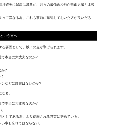
毎月確実に残高は減るが、月々の最低返済額が自由返済と比較
よって異なる為、これも事前に確認しておいた方が良いだろ
という方へ
する要因として、以下の点が挙げられます。
社で本当に大丈夫なのか?
のか?
か?
ーンなどに影響はないのか?
になる。
社で本当に大丈夫なのか?
い。
料としてある為、より信頼される営業に努めている。
が多い事も忘れてはならない。